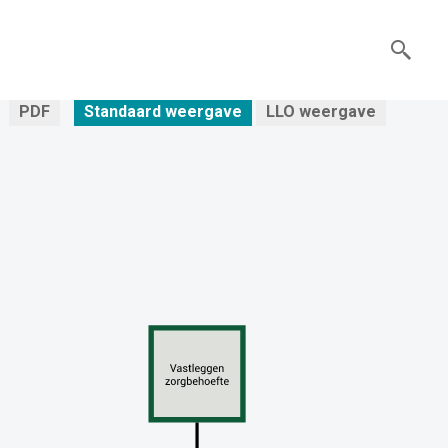
PDF
Standaard weergave
LLO weergave